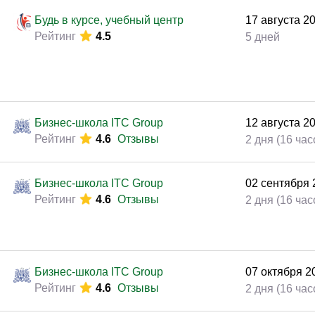
Законодательство и право
(89)
Будь в курсе, учебный центр
17
августа
2
Логистика и снабжение
(63)
Рейтинг
4.5
5 дней
ВЭД / таможня
(43)
Делопроизводство / секретариат / АХО
(25)
Безопасность
(47)
Бизнес-школа ITC Group
12
августа
2
Тренинги для тренеров
(12)
Рейтинг
4.6
Отзывы
2 дня (16 час
Бизнес-школа ITC Group
02
сентября
Рейтинг
4.6
Отзывы
2 дня (16 час
Бизнес-школа ITC Group
07
октября
2
Рейтинг
4.6
Отзывы
2 дня (16 час