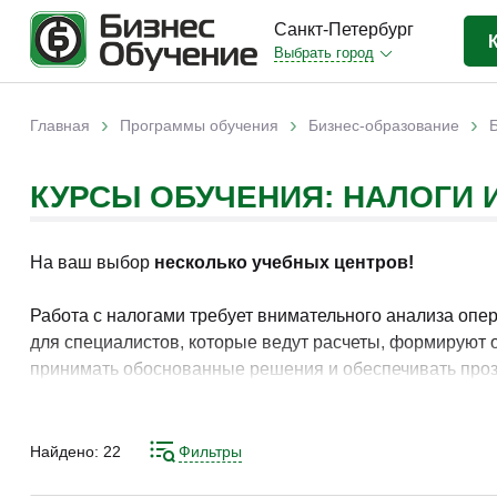
Санкт-Петербург
Выбрать город
Бизнес-образование
(823)
›
›
›
Главная
Программы обучения
Бизнес-образование
Вы здесь
IT-сфера
(85)
КУРСЫ ОБУЧЕНИЯ: НАЛОГИ
Отраслевые
(250)
Личная эффективность
(59)
На ваш выбор
несколько учебных центров!
Промышленное обучение
(11)
Компьютерная грамотность
(34)
Работа с налогами требует внимательного анализа опе
для специалистов, которые ведут расчеты, формируют 
Дизайн
(4)
принимать обоснованные решения и обеспечивать про
Красота и здоровье
(7)
В рамках подготовки рассматриваются основные налоги
Иностранные языки
(14)
формированию устойчивых навыков работы с налоговы
Найдено:
22
Фильтры
Личностный рост
(2)