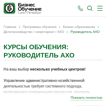
›
›
›
Главная
Программы обучения
Бизнес-образование
›
Вы здесь
Делопроизводство / секретариат / АХО
Руководитель АХО
КУРСЫ ОБУЧЕНИЯ:
РУКОВОДИТЕЛЬ АХО
На ваш выбор
несколько учебных центров!
Управление административно-хозяйственной
деятельностью требует системного подхода,
включающего координацию процессов, контроль
ресурсов и организацию работы офиса. В Санкт-
Показать полностью
Петербурге обучение по данному направлению