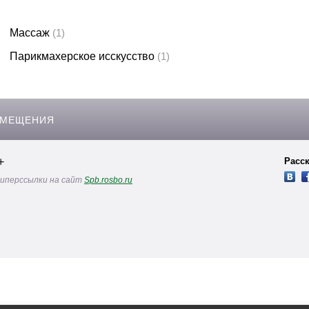
Законодательство и право
(89)
Логистика и снабжение
(63)
Массаж
(1)
ВЭД / таможня
(43)
Парикмахерское исскусство
(1)
Делопроизводство / секретариат / АХО
(25)
Безопасность
(47)
ЗМЕЩЕНИЯ
Тренинги для тренеров
(12)
+
Расск
гиперссылки на сайт
Spb.rosbo.ru