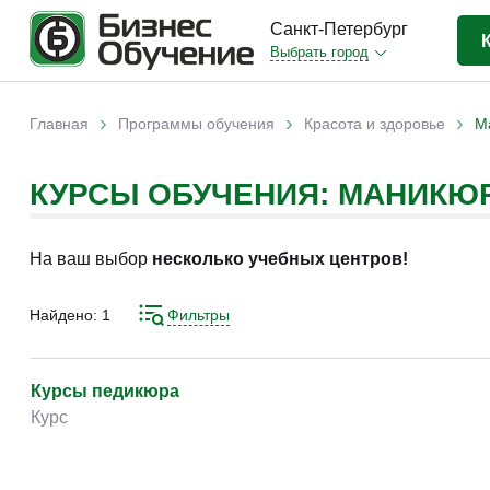
Санкт-Петербург
Выбрать город
Бизнес-образование
(823)
›
›
›
Главная
Программы обучения
Красота и здоровье
М
Вы здесь
IT-сфера
(85)
КУРСЫ ОБУЧЕНИЯ: МАНИКЮ
Отраслевые
(250)
Личная эффективность
(59)
На ваш выбор
несколько учебных центров!
Промышленное обучение
(11)
Компьютерная грамотность
(34)
Найдено:
1
Фильтры
Дизайн
(4)
Красота и здоровье
(7)
Курсы педикюра
Курс
Иностранные языки
(14)
Личностный рост
(2)