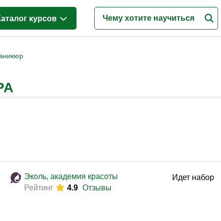
Каталог курсов
Менеджмент
(158)
аникюр
Продажи
(88)
РА
Бухгалтерия и налоги
(44)
Финансы и Экономика
(74)
Маркетинг
(41)
Интернет-маркетинг
(9)
Реклама и PR
(33)
Деловые коммуникации
(52)
Эколь, академия красоты
Идет набор
Рейтинг
4.9
Отзывы
Управление персоналом
(96)
Кадровый менеджмент
(60)