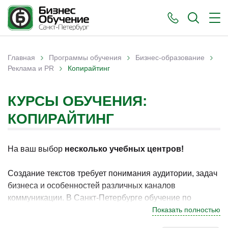
›
›
›
Главная
Программы обучения
Бизнес-образование
›
Вы здесь
Реклама и PR
Копирайтинг
КУРСЫ ОБУЧЕНИЯ:
КОПИРАЙТИНГ
На ваш выбор
несколько учебных центров!
Создание текстов требует понимания аудитории, задач
бизнеса и особенностей различных каналов
коммуникации. В Санкт-Петербурге обучение по
данному направлению актуально для специалистов,
Показать полностью
которые стремятся повысить качество текстов и