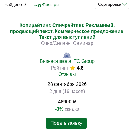
улучшить результаты. Глубокое понимание структуры,
Сортировка
Найдено:
2
Фильтры
смыслов и подачи информации помогает выстраивать
устойчивую модель работы и достигать стабильных
показателей.
Копирайтинг. Спичрайтинг. Рекламный,
)
продающий текст. Коммерческое предложение.
Текст для выступлений
Освоение инструментов написания текстов, разработки
Очно/Онлайн. Семинар
смыслов, работы с заголовками, адаптации под каналы
и анализа эффективности позволяет выстроить
системный подход к работе. Практические кейсы
Бизнес-школа ITC Group
Рейтинг
4.6
направлены на развитие навыков и применение
Отзывы
инструментов в реальных проектах.
28
сентября
2026
2 дня (16 часов)
48900
-3%
скидка
Подать заявку