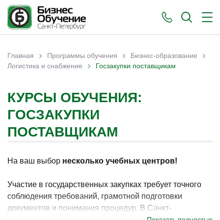
›
›
›
Главная
Программы обучения
Бизнес-образование
›
Вы здесь
Логистика и снабжение
Госзакупки поставщикам
КУРСЫ ОБУЧЕНИЯ:
ГОСЗАКУПКИ
ПОСТАВЩИКАМ
На ваш выбор
несколько учебных центров!
Участие в государственных закупках требует точного
соблюдения требований, грамотной подготовки
документов и понимания процедур. В Санкт-
Петербурге обучение по данному направлению
Показать полностью