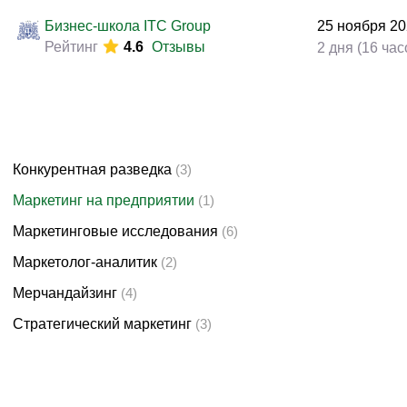
Законодательство и право
(89)
Бизнес-школа ITC Group
25
ноября
20
Логистика и снабжение
(63)
Рейтинг
4.6
Отзывы
2 дня (16 час
ВЭД / таможня
(43)
Делопроизводство / секретариат / АХО
(25)
Безопасность
(47)
Тренинги для тренеров
(12)
Конкурентная разведка
(3)
Маркетинг на предприятии
(1)
Маркетинговые исследования
(6)
Маркетолог-аналитик
(2)
Мерчандайзинг
(4)
Стратегический маркетинг
(3)