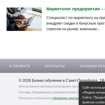
Маркетолог предприятия – с
Специалист по маркетингу на пр
внедряет скидки и бонусные про
спросом на рынке: компании...
О ПРОЕКТЕ
КОНТАКТЫ
УСЛОВИЯ РА
18
© 2026 Бизнес-обучение в Санкт-Петербурге.
Использование материалов возможно при наличии активной 
Сайт использу
«Яндекс-метри
Реклама. Информация о рекламодателях по ссылкам
Сайта. Продол
Политика в отношении
обработки персональных данных
файлов cookie