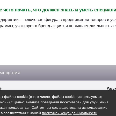
 чего начать, что должен знать и уметь специал
едприятии — ключевая фигура в продвижении товаров и усл
граммы, участвует в бренд-акциях и повышает лояльность 
ЗМЕЩЕНИЯ
+
Расск
гиперссылки на сайт
Spb.rosbo.ru
ет файлы cookie (в том числе, файлы cookie, используемые
кой») с целью анализа поведения посетителей для улучшения
жая пользоваться Сайтом, вы соглашаетесь на использование
 в соответствии с нашей
политикой конфиденциальности
.