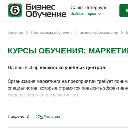
Санкт-Петербург
Выбрать город
Бизнес-образование
(823)
›
›
›
Главная
Программы обучения
Бизнес-образование
Вы здесь
IT-сфера
(85)
КУРСЫ ОБУЧЕНИЯ: МАРКЕТИ
Отраслевые
(250)
Личная эффективность
(59)
На ваш выбор
несколько учебных центров!
Промышленное обучение
(11)
Компьютерная грамотность
(34)
Организация маркетинга на предприятии требует поним
специалистов, которые стремятся повысить эффективно
Дизайн
(4)
модель управления маркетингом.
Красота и здоровье
(7)
В рамках подготовки рассматриваются методы планиров
Иностранные языки
(14)
формированию навыков организации маркетинга и по
Найдено:
2
Фильтры
Личностный рост
(2)