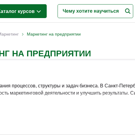
Каталог курсов
Менеджмент
(158)
›
Маркетинг
Маркетинг на предприятии
Продажи
(88)
НГ НА ПРЕДПРИЯТИИ
Бухгалтерия и налоги
(44)
Финансы и Экономика
(74)
Маркетинг
(41)
Интернет-маркетинг
(9)
ания процессов, структуры и задач бизнеса. В Санкт-Петер
сть маркетинговой деятельности и улучшить результаты. 
Реклама и PR
(33)
Деловые коммуникации
(52)
ания, координации и контроля маркетинговых процессов. Р
Управление персоналом
(96)
вышению эффективности работы.
Кадровый менеджмент
(60)