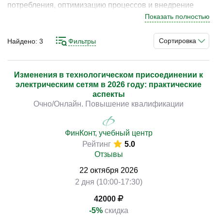
потребления, оптимизацию процессов и внедрение
решений по энергосбережению. В Санкт-Петербурге
Показать полностью
обучение по данному направлению актуально для
специалистов, которые стремятся снижать
Сортировка
Найдено:
3
Фильтры
)
энергозатраты и повышать эффективность систем.
Глубокое понимание принципов энергетики,
энергосбережения и требований помогает выстраивать
Изменения в технологическом присоединении к
электрическим сетям в 2026 году: практические
устойчивую модель и достигать стабильных
аспекты
результатов.
Очно/Онлайн. Повышение квалификации
Освоение инструментов анализа энергопотребления,
внедрения решений по энергосбережению, контроля
ФинКонт, учебный центр
Рейтинг
5.0
показателей, работы с документацией и соблюдения
Отзывы
нормативов позволяет выстроить системный подход к
работе. Практические кейсы направлены на развитие
22
октября
2026
навыков и применение инструментов в реальных
2 дня (10:00-17:30)
задачах.
42000
-5%
скидка