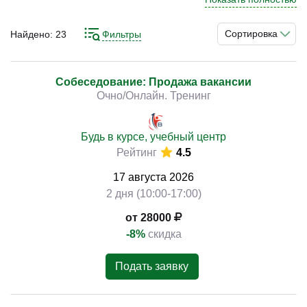
подбора персонала актуально для специалистов по
рекрутменту и руководителей подразделений,
Сортировка
Найдено:
23
Фильтры
стремящихся выстроить прозрачный и управляемый
)
процесс найма. Системная организация рекрутинга
помогает минимизировать кадровые риски и повысить
Собеседование: Продажа вакансии
Очно/Онлайн. Тренинг
устойчивость команды.
Программы охватывают технологии поиска
Будь в курсе, учебный центр
кандидатов, инструменты оценки профессиональных и
Рейтинг
4.5
личностных компетенций, а также методы анализа
17
августа
2026
эффективности подбора. Разбор практических
2 дня (10:00-17:00)
ситуаций позволяет применять полученные подходы в
реальной работе и улучшать качество кадровых
от 28000
решений.
-8%
скидка
Подать заявку