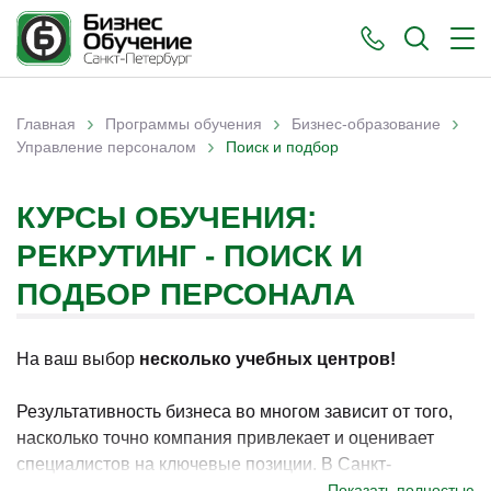
›
›
›
Главная
Программы обучения
Бизнес-образование
›
Вы здесь
Управление персоналом
Поиск и подбор
КУРСЫ ОБУЧЕНИЯ:
РЕКРУТИНГ - ПОИСК И
ПОДБОР ПЕРСОНАЛА
На ваш выбор
несколько учебных центров!
Результативность бизнеса во многом зависит от того,
насколько точно компания привлекает и оценивает
специалистов на ключевые позиции. В Санкт-
Петербурге обучение по направлению поиска и
Показать полностью