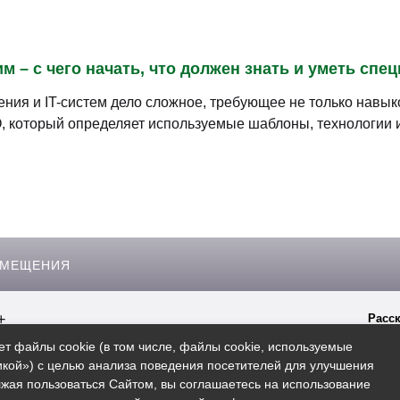
 – с чего начать, что должен знать и уметь спе
ия и IT-систем дело сложное, требующее не только навыков
, который определяет используемые шаблоны, технологии 
ЗМЕЩЕНИЯ
+
Расск
гиперссылки на сайт
Spb.rosbo.ru
ет файлы cookie (в том числе, файлы cookie, используемые
кой») с целью анализа поведения посетителей для улучшения
жая пользоваться Сайтом, вы соглашаетесь на использование