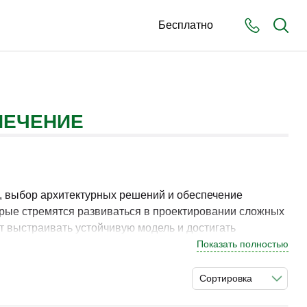
Бесплатно
ПЕЧЕНИЕ
, выбор архитектурных решений и обеспечение
орые стремятся развиваться в проектировании сложных
 выстраивать устойчивую модель и достигать
Показать полностью
нологий и анализа производительности позволяет
Сортировка
ментов в реальных проектах.