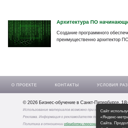
Архитектура ПО начинающим
Создание программного обеспечен
преимущественно архитектор ПО
О ПРОЕКТЕ
КОНТАКТЫ
УСЛОВИЯ РА
18
© 2026 Бизнес-обучение в Санкт-Петербурге.
Использование материалов возможно при наличии активной 
Сайт использу
«Яндекс-метри
Реклама. Информация о рекламодателях по ссылкам
Сайта. Продол
Политика в отношении
обработки персональных данных