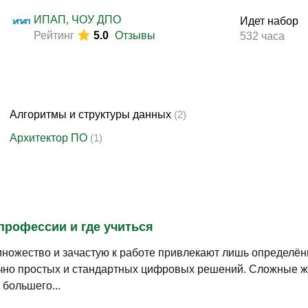
Законодательство и право
(89)
ИПАП, ЧОУ ДПО
Идет набор
Логистика и снабжение
(63)
Рейтинг
5.0
Отзывы
532 часа
ВЭД / таможня
(43)
Делопроизводство / секретариат / АХО
(25)
Безопасность
(47)
Алгоритмы и структуры данных
(2)
Тренинги для тренеров
(12)
Архитектор ПО
(1)
профессии и где учиться
множество и зачастую к работе привлекают лишь определё
очно простых и стандартных цифровых решений. Сложные 
большего...