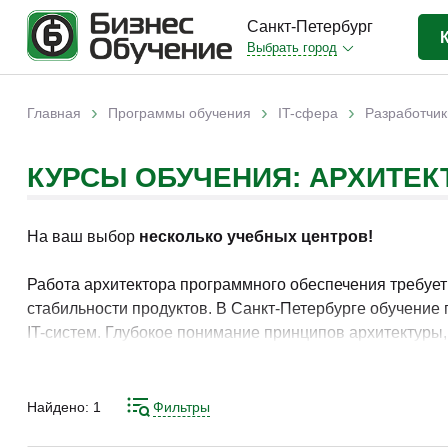
Санкт-Петербург
Выбрать город
Бизнес-образование
(823)
›
›
›
Главная
Программы обучения
IT-сфера
Разработчик
Вы здесь
IT-сфера
(85)
КУРСЫ ОБУЧЕНИЯ: АРХИТЕК
Отраслевые
(250)
Личная эффективность
(59)
На ваш выбор
несколько учебных центров!
Промышленное обучение
(11)
Компьютерная грамотность
(34)
Работа архитектора программного обеспечения требуе
стабильности продуктов. В Санкт-Петербурге обучение
Дизайн
(4)
IT-систем. Глубокое понимание принципов архитектуры
Красота и здоровье
(7)
стабильных результатов.
Иностранные языки
(14)
Освоение инструментов архитектурного проектирования
Найдено:
1
Фильтры
Личностный рост
(2)
выстроить системный подход к работе. Практические к