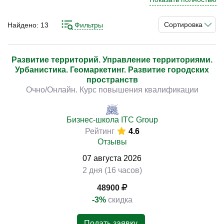
направлению актуально для специалистов, которые
стремятся эффективно управлять на уровне
Сортировка
Найдено:
13
Фильтры
муниципальных образований. Глубокое понимание
)
принципов управления, законодательства и процессов
помогает выстраивать устойчивую модель и достигать
Развитие территорий. Управление территориями.
Урбанистика. Геомаркетинг. Развитие городских
стабильных результатов.
пространств
Очно/Онлайн. Курс повышения квалификации
Освоение инструментов разработки программ,
управления процессами, анализа показателей, работы
с нормативной базой и взаимодействия с жителями
Бизнес-школа ITC Group
Рейтинг
4.6
позволяет выстроить системный подход к работе.
Отзывы
Практические кейсы направлены на развитие навыков
и применение инструментов в реальных задачах.
07
августа
2026
2 дня (16 часов)
48900
-3%
скидка
Подать заявку