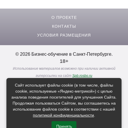
О ПРОЕКТЕ
КОНТАКТЫ
УСЛОВИЯ РАЗМЕЩЕНИЯ
© 2026 Бизнес-обучение в Санкт-Петербурге.
18+
Использование материалов возможно при наличии активной
гиперссылки на сайт
Spb.rosbo.ru
Реклама. Информация о рекламодателях по ссылкам
Сайт использует файлы cookie (в том числе, файлы
Политика в отношении
обработки персональных данных
cookie, используемые «Яндекс-метрикой») с целью
анализа поведения посетителей для улучшения Сайта.
Продолжая пользоваться Сайтом, вы соглашаетесь на
Расскажи друзьям о нас
использование файлов cookie в соответствии с нашей
политикой конфиденциальности
.
Принять