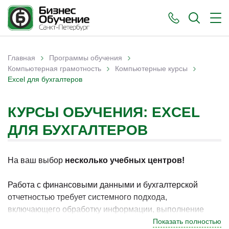
›
›
Главная
Программы обучения
›
›
Вы здесь
Компьютерная грамотность
Компьютерные курсы
Excel для бухгалтеров
КУРСЫ ОБУЧЕНИЯ: EXCEL
ДЛЯ БУХГАЛТЕРОВ
На ваш выбор
несколько учебных центров!
Работа с финансовыми данными и бухгалтерской
отчетностью требует системного подхода,
включающего обработку информации, выполнение
расчетов и использование инструментов
Показать полностью