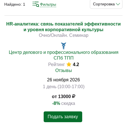
подбора, удержания и развития сотрудников.
Сортировка
Найдено:
1
Фильтры
Системный подход к работе с данными помогает
принимать обоснованные решения и повышать
прозрачность кадровой политики.
HR-аналитика: связь показателей эффективности
)
и уровня корпоративной культуры
Очно/Онлайн. Семинар
В рамках подготовки рассматриваются методы расчета
ключевых HR-метрик, анализ текучести, вовлеченности
и производительности персонала. Практическая часть
Центр делового и профессионального образования
направлена на внедрение инструментов аналитики в
СПб ТПП
Рейтинг
4.2
повседневную деятельность компании и
Отзывы
формирование культуры работы с данными.
26
ноября
2026
1 день (10:00-17:00)
от 13000
-8%
скидка
Подать заявку