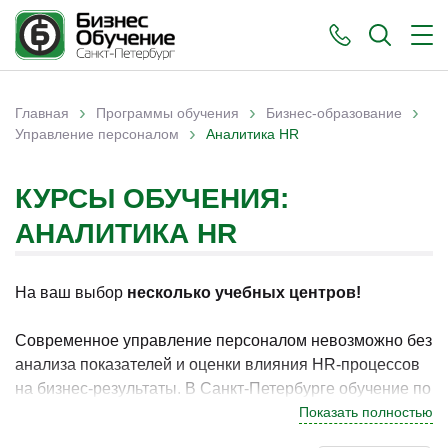
›
›
›
Главная
Программы обучения
Бизнес-образование
›
Вы здесь
Управление персоналом
Аналитика HR
КУРСЫ ОБУЧЕНИЯ:
АНАЛИТИКА HR
На ваш выбор
несколько учебных центров!
Современное управление персоналом невозможно без
анализа показателей и оценки влияния HR-процессов
на бизнес-результаты. В Санкт-Петербурге обучение по
HR-аналитике актуально для специалистов, которые
Показать полностью
хотят выстроить систему оценки эффективности