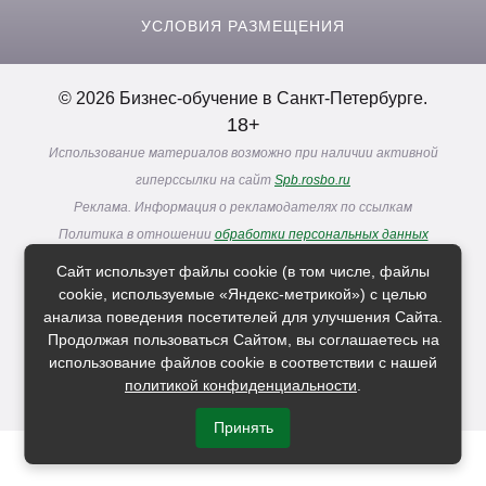
УСЛОВИЯ РАЗМЕЩЕНИЯ
© 2026 Бизнес-обучение в Санкт-Петербурге.
)
18+
Использование материалов возможно при наличии активной
гиперссылки на сайт
Spb.rosbo.ru
Реклама. Информация о рекламодателях по ссылкам
Политика в отношении
обработки персональных данных
Сайт использует файлы cookie (в том числе, файлы
cookie, используемые «Яндекс-метрикой») с целью
Расскажи друзьям о нас
анализа поведения посетителей для улучшения Сайта.
Продолжая пользоваться Сайтом, вы соглашаетесь на
использование файлов cookie в соответствии с нашей
политикой конфиденциальности
.
Принять